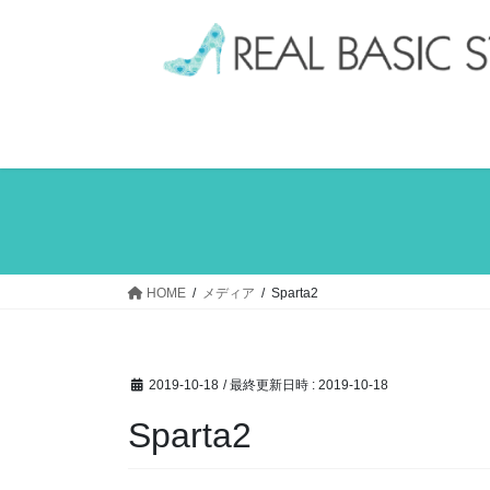
コ
ナ
ン
ビ
テ
ゲ
ン
ー
ツ
シ
へ
ョ
ス
ン
キ
に
ッ
移
プ
動
HOME
メディア
Sparta2
2019-10-18
/ 最終更新日時 :
2019-10-18
Sparta2