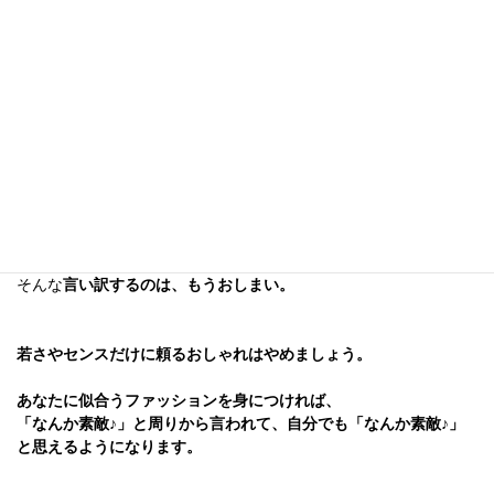
何から始めたらいい
おしゃれには興味あるけど、
のか
分からない。
どう合わせたらいいか
流行のものを買ったけど、
分からない。
垢抜けない
なぜか私が着ると
。
センスない
もともと
もう若くないし、、
し、、、
そんな
言い訳するのは、もうおしまい。
若さやセンスだけに頼るおしゃれはやめましょう。
あなたに似合うファッションを身につければ、
「なんか素敵♪」と周りから言われて、自分でも「なんか素敵♪」
と思えるようになります。