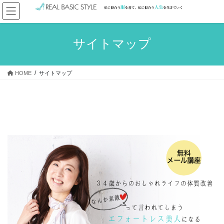
コ
ナ
ン
ビ
テ
ゲ
ン
ー
サイトマップ
ツ
シ
へ
ョ
ス
ン
HOME
サイトマップ
キ
に
ッ
移
プ
動