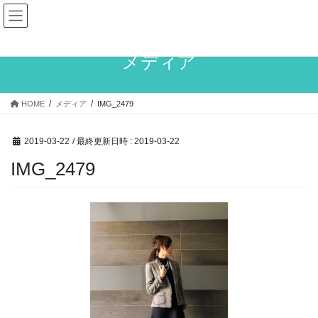
コ
ナ
ン
ビ
テ
ゲ
ン
ー
メディア
ツ
シ
へ
ョ
ス
ン
HOME
メディア
IMG_2479
キ
に
ッ
移
プ
動
2019-03-22
/ 最終更新日時 :
2019-03-22
IMG_2479