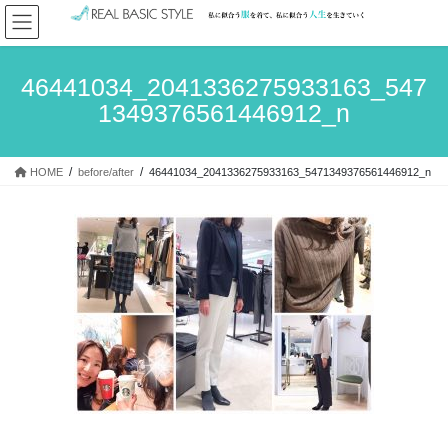
コ
ナ
ン
ビ
テ
ゲ
ン
ー
46441034_2041336275933163_547
ツ
シ
1349376561446912_n
へ
ョ
ス
ン
キ
に
HOME
before/after
46441034_2041336275933163_5471349376561446912_n
ッ
移
プ
動