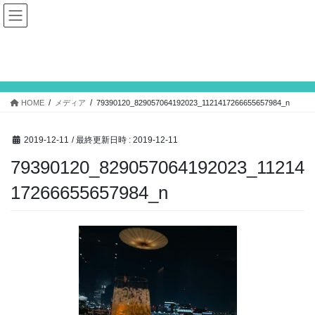
コ
ナ
ン
ビ
テ
ゲ
ン
ー
メディア
ツ
シ
へ
ョ
ス
ン
HOME
メディア
79390120_829057064192023_1121417266655657984_n
キ
に
ッ
移
プ
動
2019-12-11
/ 最終更新日時 :
2019-12-11
79390120_829057064192023_11214
17266655657984_n