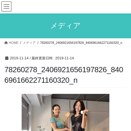
コ
ナ
ン
ビ
テ
ゲ
ン
ー
メディア
ツ
シ
へ
ョ
ス
ン
HOME
メディア
78260278_2406921656197826_8406961662271160320_n
キ
に
ッ
移
プ
動
2019-11-14
/ 最終更新日時 :
2019-11-14
78260278_2406921656197826_840
6961662271160320_n