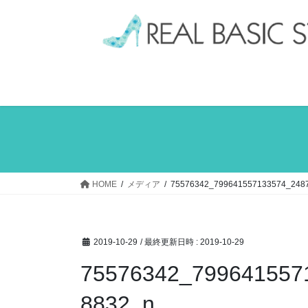
コ
ナ
ン
ビ
テ
ゲ
ン
ー
ツ
シ
へ
ョ
ス
ン
キ
に
ッ
移
プ
動
HOME
メディア
75576342_799641557133574_248
2019-10-29
/ 最終更新日時 :
2019-10-29
75576342_799641557
8832_n