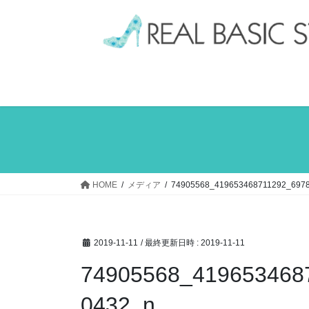
コ
ナ
ン
ビ
テ
ゲ
ン
ー
ツ
シ
へ
ョ
ス
ン
キ
に
ッ
移
プ
動
HOME
メディア
74905568_419653468711292_697
2019-11-11
/ 最終更新日時 :
2019-11-11
74905568_419653468
0432_n