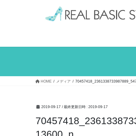
コ
ナ
ン
ビ
テ
ゲ
ン
ー
ツ
シ
へ
ョ
ス
ン
キ
に
ッ
移
プ
動
HOME
メディア
70457418_2361338733987889_54
2019-09-17
/ 最終更新日時 :
2019-09-17
70457418_236133873
13600_n