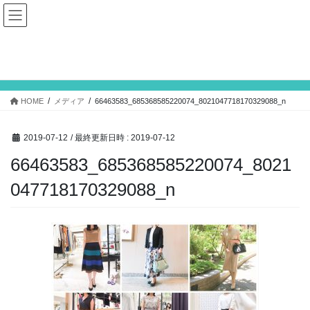
コ
ナ
ン
ビ
テ
ゲ
ン
ー
メディア
ツ
シ
へ
ョ
ス
ン
HOME
メディア
66463583_685368585220074_8021047718170329088_n
キ
に
ッ
移
プ
動
2019-07-12
/ 最終更新日時 :
2019-07-12
66463583_685368585220074_8021
047718170329088_n