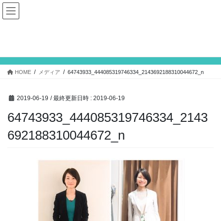
コ
ナ
ン
ビ
テ
ゲ
ン
ー
メディア
ツ
シ
へ
ョ
ス
ン
HOME
メディア
64743933_444085319746334_2143692188310044672_n
キ
に
ッ
移
プ
動
2019-06-19
/ 最終更新日時 :
2019-06-19
64743933_444085319746334_2143
692188310044672_n