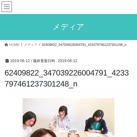
コ
ナ
ン
ビ
テ
ゲ
ン
ー
メディア
ツ
シ
へ
ョ
ス
ン
HOME
メディア
62409822_347039226004791_4233797461237301248_n
キ
に
ッ
移
プ
動
2019-06-12
/ 最終更新日時 :
2019-06-12
62409822_347039226004791_4233
797461237301248_n