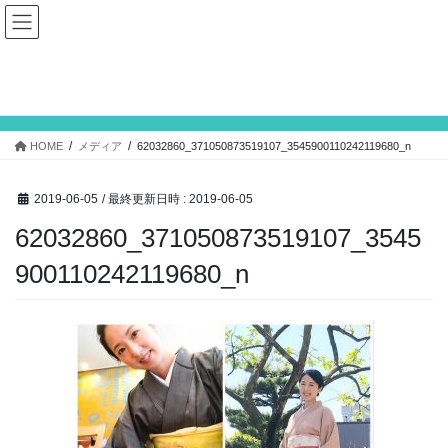
コ
ナ
ン
ビ
テ
ゲ
ン
ー
メディア
ツ
シ
へ
ョ
ス
ン
HOME
メディア
62032860_371050873519107_3545900110242119680_n
キ
に
ッ
移
プ
動
2019-06-05
/ 最終更新日時 :
2019-06-05
62032860_371050873519107_3545
900110242119680_n