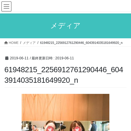
コ
ナ
ン
ビ
テ
ゲ
ン
ー
メディア
ツ
シ
へ
ョ
ス
ン
HOME
メディア
61948215_2256912761290446_6043914035181649920_n
キ
に
ッ
移
プ
動
2019-06-11
/ 最終更新日時 :
2019-06-11
61948215_2256912761290446_604
3914035181649920_n