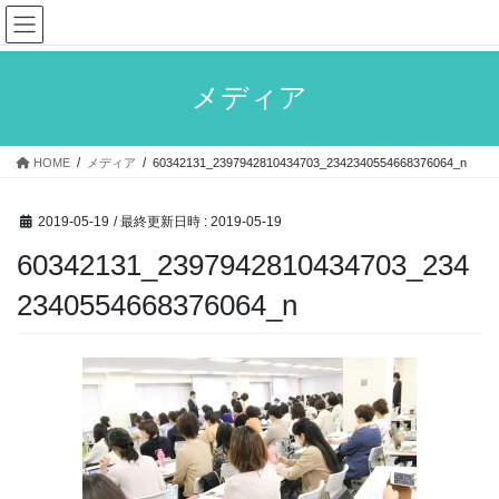
コ
ナ
ン
ビ
テ
ゲ
ン
ー
メディア
ツ
シ
へ
ョ
ス
ン
HOME
メディア
60342131_2397942810434703_2342340554668376064_n
キ
に
ッ
移
プ
動
2019-05-19
/ 最終更新日時 :
2019-05-19
60342131_2397942810434703_234
2340554668376064_n