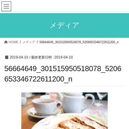
コ
ナ
ン
ビ
テ
ゲ
ン
ー
メディア
ツ
シ
へ
ョ
ス
ン
HOME
メディア
56664649_301515950518078_5206653346722611200_n
キ
に
ッ
移
プ
動
2019-04-10
/ 最終更新日時 :
2019-04-10
56664649_301515950518078_5206
653346722611200_n