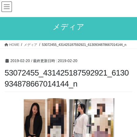
コ
ナ
ン
ビ
テ
ゲ
ン
ー
メディア
ツ
シ
へ
ョ
ス
ン
HOME
メディア
53072455_431425187592921_6130934878667014144_n
キ
に
ッ
移
プ
動
2019-02-20
/ 最終更新日時 :
2019-02-20
53072455_431425187592921_6130
934878667014144_n