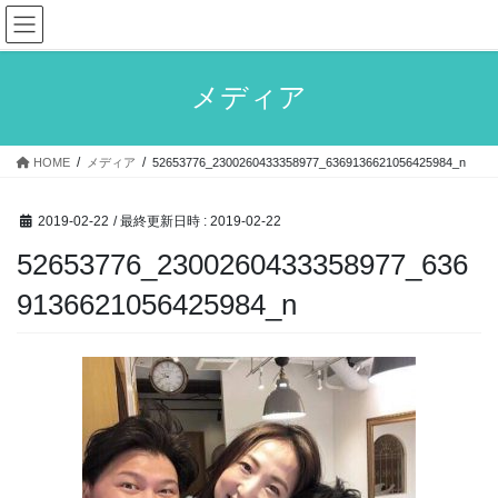
コ
ナ
ン
ビ
テ
ゲ
ン
ー
メディア
ツ
シ
へ
ョ
ス
ン
HOME
メディア
52653776_2300260433358977_6369136621056425984_n
キ
に
ッ
移
プ
動
2019-02-22
/ 最終更新日時 :
2019-02-22
52653776_2300260433358977_636
9136621056425984_n