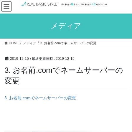
コ
ナ
ン
ビ
テ
ゲ
ン
ー
メディア
ツ
シ
へ
ョ
ス
ン
HOME
メディア
3. お名前.comでネームサーバーの変更
キ
に
ッ
移
プ
動
2019-12-15
/ 最終更新日時 :
2019-12-15
3. お名前.comでネームサーバーの
変更
3. お名前.comでネームサーバーの変更