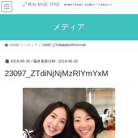
コ
ナ
ン
ビ
テ
ゲ
ン
ー
メディア
ツ
シ
へ
ョ
ス
ン
HOME
メディア
23097_ZTdiNjNjMzRlYmYxM
キ
に
ッ
移
プ
動
2019-06-30
/ 最終更新日時 :
2019-06-30
23097_ZTdiNjNjMzRlYmYxM