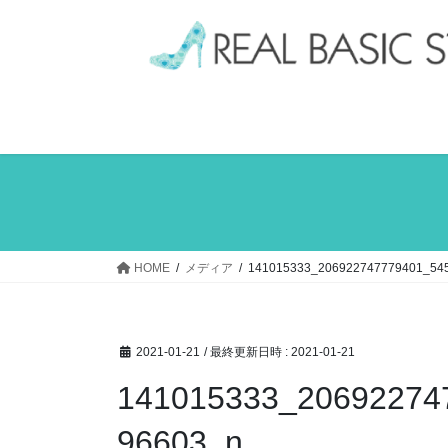
コ
ナ
ン
ビ
テ
ゲ
ン
ー
ツ
シ
へ
ョ
ス
ン
キ
に
ッ
移
プ
動
HOME
メディア
141015333_206922747779401_54
2021-01-21
/ 最終更新日時 :
2021-01-21
141015333_20692274
96603_n