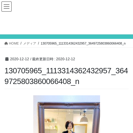
コ
ナ
ン
ビ
テ
ゲ
ン
ー
メディア
ツ
シ
へ
ョ
ス
ン
HOME
メディア
130705965_1113314362432957_3649725803860066408_n
キ
に
ッ
移
プ
動
2020-12-12
/ 最終更新日時 :
2020-12-12
130705965_1113314362432957_364
9725803860066408_n