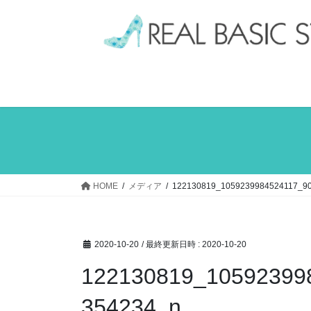
コ
ナ
ン
ビ
テ
ゲ
ン
ー
ツ
シ
へ
ョ
ス
ン
キ
に
ッ
移
プ
動
HOME
メディア
122130819_1059239984524117_9
2020-10-20
/ 最終更新日時 :
2020-10-20
122130819_10592399
354234_n